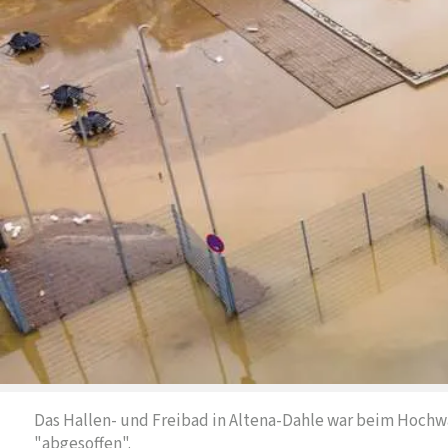
Das Hallen- und Freibad in Altena-Dahle war beim Hochw
"abgesoffen".