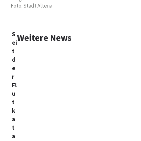
Foto: Stadt Altena
S
Weitere News
ei
t
d
e
r
Fl
u
t
k
a
t
a