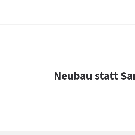
Facebook
WhatsApp
X
E-Mail
Drucken
Neubau statt Sa