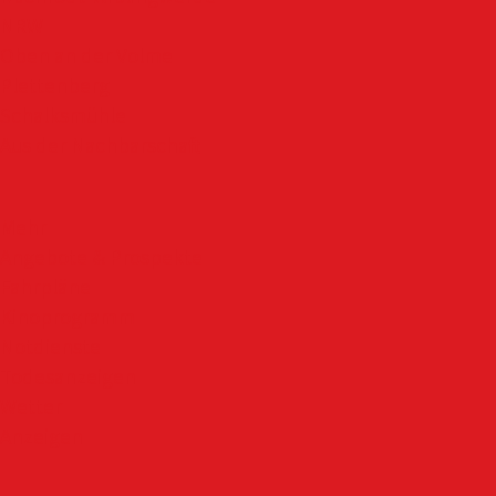
NRW
Oben an der Volme
Plettenberg
Schalksmühle
Aus der Nachbarschaft
Mehr
Angebote & Prospekte
Fahrpläne
Kinoprogramm
Notdienste
Todesanzeigen
Wetter
Anzeigen