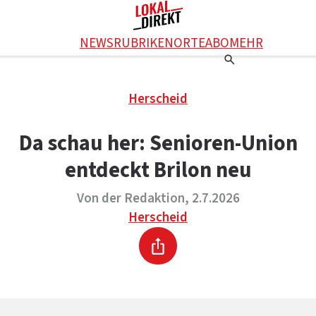
Facebook
NEWS
RUBRIKEN
ORTE
ABO
MEHR
WhatsApp
X
Einstellungen
RATGEBER
Herscheid
Ratgeber
WERBUNG SCHALTEN
E-Mail
Werbung schalten
KONTAKT
Da schau her: Senioren-Union
Drucken
Kontakt
DAS TEAM
entdeckt Brilon neu
Das Team
ÜBER UNS
Über uns
Von der Redaktion, 2.7.2026
Herscheid