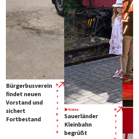
Bürgerbusverein
H
e
findet neuen
r
Vorstand und
s
c
sichert
Video
H
h
Sauerländer
e
Fortbestand
e
r
Kleinbahn
i
s
begrüßt
d
c
h