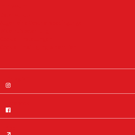
Impressum
Datenschutz
Allgemeine Geschäftsbedingungen
Widerrufsbelehrung
Cookie-Einstellungen
Cookie-Einwilligung widerrufen
Instagram
Facebook
App
Impressum