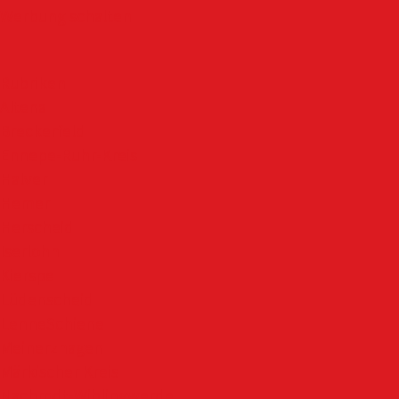
Werbung schalten
Rubriken
Altena
Breckerfeld
Ennepe-Ruhr-Kreis
Halver
Hemer
Herscheid
Iserlohn
Kierspe
Lüdenscheid
LenneSchiene
Meinerzhagen
Märkischer Kreis
Nachrodt-Wiblingwerde