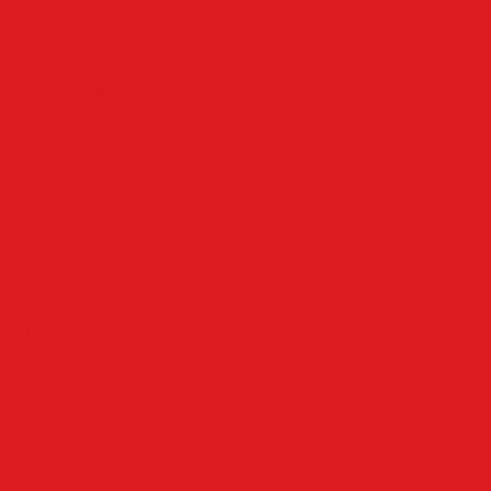
Rubriken
Altena
Breckerfeld
Ennepe-Ruhr-Kreis
Halver
Hemer
Herscheid
Iserlohn
Kierspe
Lüdenscheid
LenneSchiene
Meinerzhagen
Märkischer Kreis
Nachrodt-Wiblingwerde
NRW
Oben an der Volme
Plettenberg