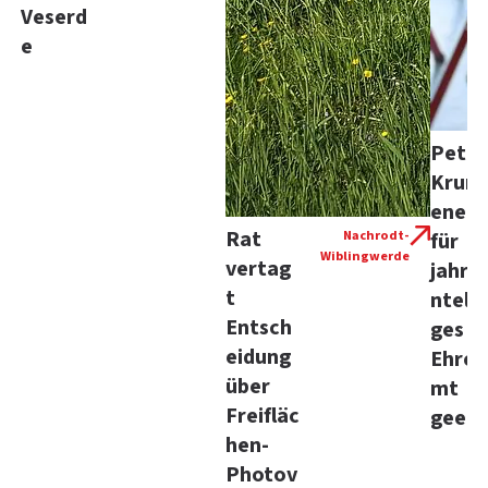
Veserd
e
Peter
Kru
enerl
Rat
Nachrodt-
für
Wiblingwerde
vertag
jahrz
t
ntela
Entsch
ges
eidung
Ehren
über
mt
Freifläc
geehr
hen-
Photov