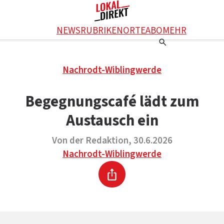
Facebook
NEWS
RUBRIKEN
ORTE
ABO
MEHR
WhatsApp
X
Einstellungen
RATGEBER
Nachrodt-Wiblingwerde
Ratgeber
WERBUNG SCHALTEN
E-Mail
Werbung schalten
KONTAKT
Begegnungscafé lädt zum
Drucken
Kontakt
DAS TEAM
Austausch ein
Das Team
ÜBER UNS
Über uns
Von der Redaktion, 30.6.2026
Nachrodt-Wiblingwerde