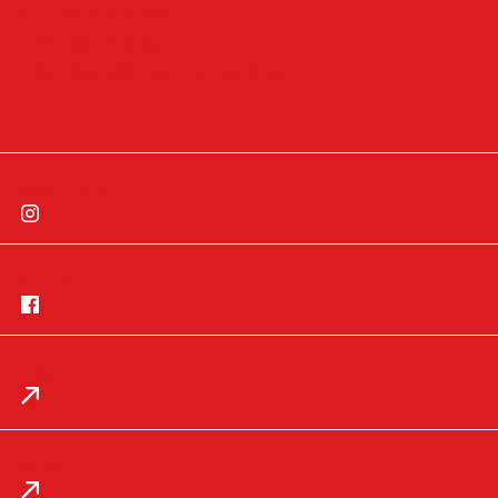
Widerrufsbelehrung
Cookie-Einstellungen
Cookie-Einwilligung widerrufen
Instagram
Facebook
App
Impressum
Datenschutz
Mail