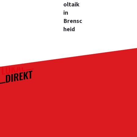
oltaik
in
Brensc
heid
Kontakt
Über uns
Das Team
Werbung schalten