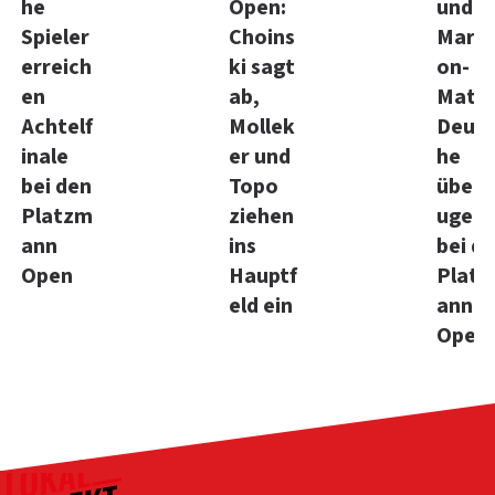
he
Open:
und e
Spieler
Choins
Mara
erreich
ki sagt
on-
en
ab,
Match
Achtelf
Mollek
Deuts
inale
er und
he
bei den
Topo
überz
Platzm
ziehen
ugen
ann
ins
bei d
Open
Hauptf
Plat
eld ein
ann
Open