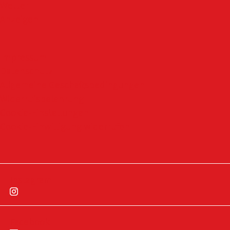
Wetter
Anzeigen
Impressum
Datenschutz
Allgemeine Geschäftsbedingungen
Widerrufsbelehrung
Cookie-Einstellungen
Cookie-Einwilligung widerrufen
Instagram
Facebook