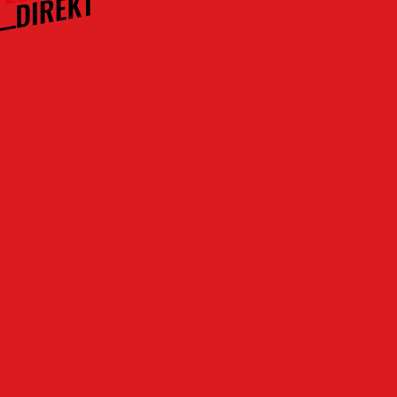
Kontakt
Über uns
Das Team
Werbung schalten
Rubriken
Altena
Breckerfeld
Ennepe-Ruhr-Kreis
Halver
Hemer
Herscheid
Iserlohn
Kierspe