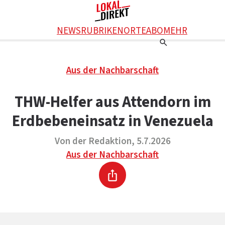
Facebook
NEWS
RUBRIKEN
ORTE
ABO
MEHR
WhatsApp
X
Einstellungen
RATGEBER
Aus der Nachbarschaft
Ratgeber
WERBUNG SCHALTEN
E-Mail
Werbung schalten
KONTAKT
THW-Helfer aus Attendorn im
Drucken
Kontakt
DAS TEAM
Erdbebeneinsatz in Venezuela
Das Team
ÜBER UNS
Über uns
Von der Redaktion, 5.7.2026
Aus der Nachbarschaft