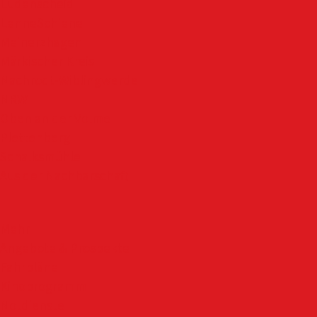
Lüdenscheid
LenneSchiene
Meinerzhagen
Märkischer Kreis
Nachrodt-Wiblingwerde
NRW
Oben an der Volme
Plettenberg
Schalksmühle
Aus der Nachbarschaft
Mehr
Angebote & Prospekte
Fahrpläne
Kinoprogramm
Notdienste