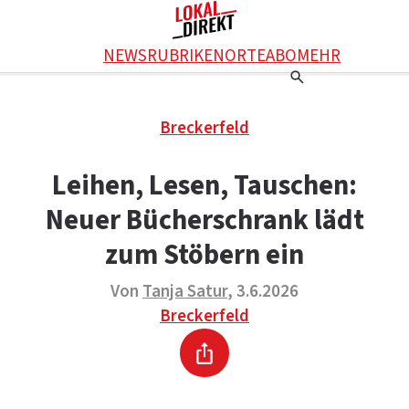
Facebook
NEWS
RUBRIKEN
ORTE
ABO
MEHR
WhatsApp
X
Einstellungen
RATGEBER
Breckerfeld
Ratgeber
WERBUNG SCHALTEN
E-Mail
Werbung schalten
KONTAKT
Leihen, Lesen, Tauschen:
Drucken
Kontakt
DAS TEAM
Neuer Bücherschrank lädt
Das Team
ÜBER UNS
Über uns
zum Stöbern ein
Von
Tanja Satur
, 3.6.2026
Breckerfeld