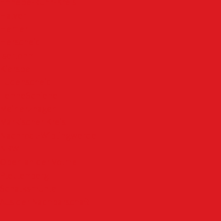
Ennepe-Ruhr-Kreis
Halver
Hemer
Herscheid
Iserlohn
Kierspe
Lüdenscheid
LenneSchiene
Meinerzhagen
Märkischer Kreis
Nachrodt-Wiblingwerde
NRW
Oben an der Volme
Plettenberg
Schalksmühle
Aus der Nachbarschaft