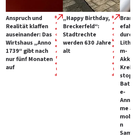
Anspruch und
„Happy Birthday,
Bran
B
B
r
r
Realität klaffen
Breckerfeld“:
efahr
e
e
auseinander: Das
Stadtrechte
durch
c
c
k
k
Wirtshaus „Anno
werden 630 Jahre
Lithiu
e
e
1739“ gibt nach
alt
m-
r
r
f
f
nur fünf Monaten
Akkus
e
e
auf
Kreis
l
l
stopp
d
d
Batte
e-
Anna
me a
mobil
n
Sam