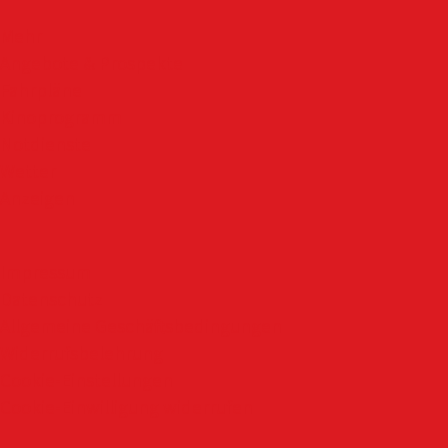
Mehr
Angebote & Prospekte
Fahrpläne
Kinoprogramm
Notdienste
Wetter
Anzeigen
Impressum
Datenschutz
Allgemeine Geschäftsbedingungen
Widerrufsbelehrung
Cookie-Einstellungen
Cookie-Einwilligung widerrufen