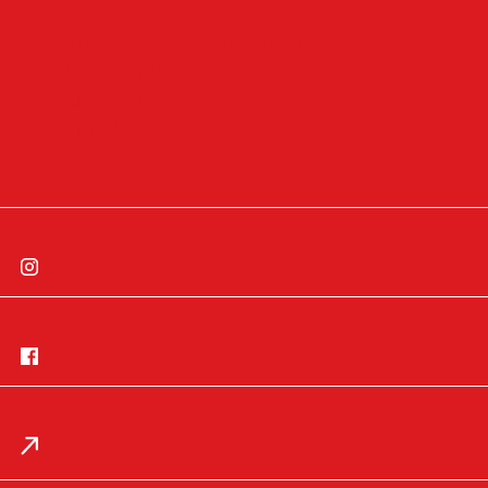
Datenschutz
Allgemeine Geschäftsbedingungen
Widerrufsbelehrung
Cookie-Einstellungen
Cookie-Einwilligung widerrufen
Instagram
Facebook
App
Impressum
Datenschutz