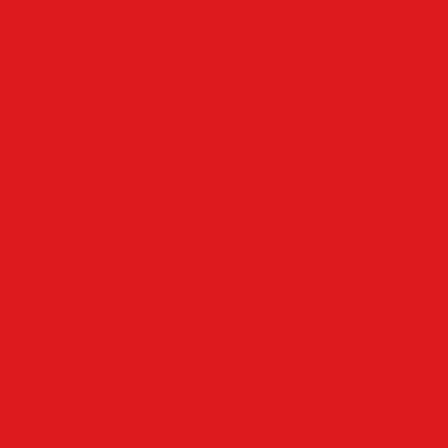
Oben an der Volme
Plettenberg
Schalksmühle
Aus der Nachbarschaft
Mehr
Angebote & Prospekte
Fahrpläne
Kinoprogramm
Notdienste
Todesanzeigen
Wetter
Anzeigen
Impressum