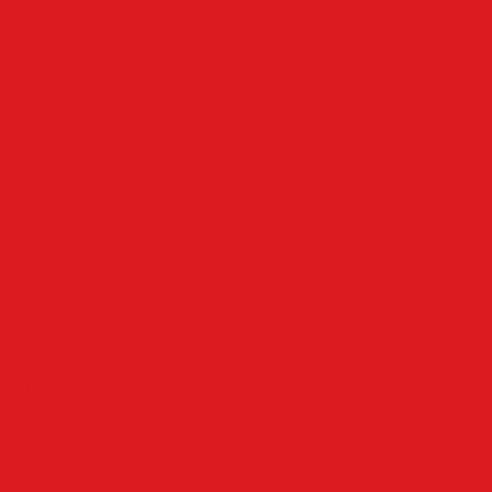
Rubriken
Altena
Breckerfeld
Ennepe-Ruhr-Kreis
Halver
Hemer
Herscheid
Iserlohn
Kierspe
Lüdenscheid
LenneSchiene
Meinerzhagen
Märkischer Kreis
Nachrodt-Wiblingwerde
NRW