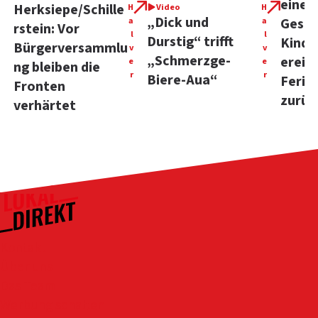
eine 
Herksiepe/Schille
H
Video
H
„Dick und
a
a
Gesch
rstein: Vor
l
l
Durstig“ trifft
Kinde
Bürgerversammlu
v
v
„Schmerzge-
ereig
e
e
ng bleiben die
r
r
Biere-Aua“
Ferie
Fronten
zurüc
verhärtet
Kontakt
Über uns
Das Team
Werbung schalten