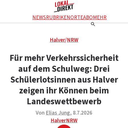
Facebook
NEWS
RUBRIKEN
ORTE
ABO
MEHR
WhatsApp
X
Einstellungen
RATGEBER
Halver
/
NRW
Ratgeber
WERBUNG SCHALTEN
E-Mail
Werbung schalten
KONTAKT
Für mehr Verkehrssicherheit
Drucken
Kontakt
DAS TEAM
auf dem Schulweg: Drei
Das Team
ÜBER UNS
Über uns
Schülerlotsinnen aus Halver
zeigen ihr Können beim
Landeswettbewerb
Von
Elias Jung
, 8.7.2026
Halver
NRW