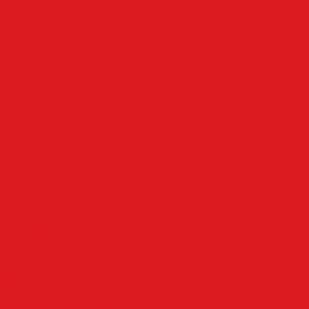
Aus der Nachbarschaft
Mehr
Angebote & Prospekte
Fahrpläne
Kinoprogramm
Notdienste
Todesanzeigen
Wetter
Anzeigen
Impressum
Datenschutz
Allgemeine Geschäftsbedingungen
Widerrufsbelehrung
Cookie-Einstellungen