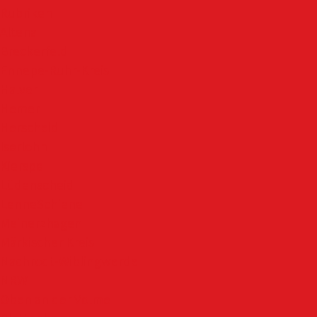
Rubriken
Altena
Breckerfeld
Ennepe-Ruhr-Kreis
Halver
Hemer
Herscheid
Iserlohn
Kierspe
Lüdenscheid
LenneSchiene
Meinerzhagen
Märkischer Kreis
Nachrodt-Wiblingwerde
NRW
Oben an der Volme