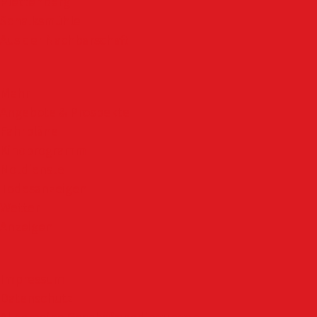
Plettenberg
Schalksmühle
Aus der Nachbarschaft
Mehr
Angebote & Prospekte
Fahrpläne
Kinoprogramm
Notdienste
Todesanzeigen
Wetter
Anzeigen
Impressum
Datenschutz