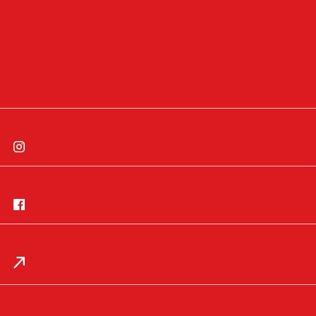
Allgemeine Geschäftsbedingungen
Widerrufsbelehrung
Cookie-Einstellungen
Cookie-Einwilligung widerrufen
Instagram
Facebook
App
Impressum
Datenschutz
Mail