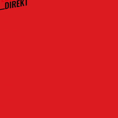
Kontakt
Über uns
Das Team
Werbung schalten
Rubriken
Altena
Breckerfeld
Ennepe-Ruhr-Kreis
Halver
Hemer
Herscheid
Iserlohn
Kierspe