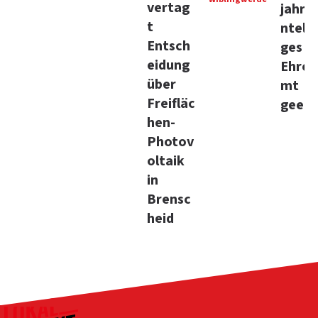
vertag
jahrz
t
ntela
Entsch
ges
eidung
Ehren
über
mt
Freifläc
geehr
hen-
Photov
oltaik
in
Brensc
heid