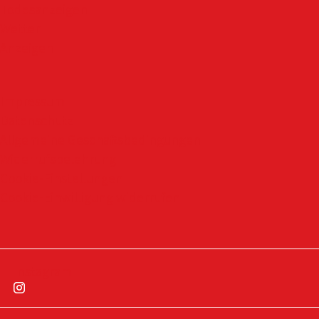
Todesanzeigen
Wetter
Anzeigen
Impressum
Datenschutz
Allgemeine Geschäftsbedingungen
Widerrufsbelehrung
Cookie-Einstellungen
Cookie-Einwilligung widerrufen
Instagram