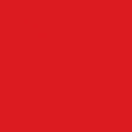
Lüdenscheid
LenneSchiene
Meinerzhagen
Märkischer Kreis
Nachrodt-Wiblingwerde
NRW
Oben an der Volme
Plettenberg
Schalksmühle
Aus der Nachbarschaft
Mehr
Angebote & Prospekte
Fahrpläne
Kinoprogramm
Notdienste