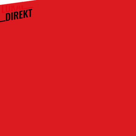
Kontakt
Über uns
Das Team
Werbung schalten
Rubriken
Altena
Breckerfeld
Ennepe-Ruhr-Kreis
Halver
Hemer
Herscheid
Iserlohn