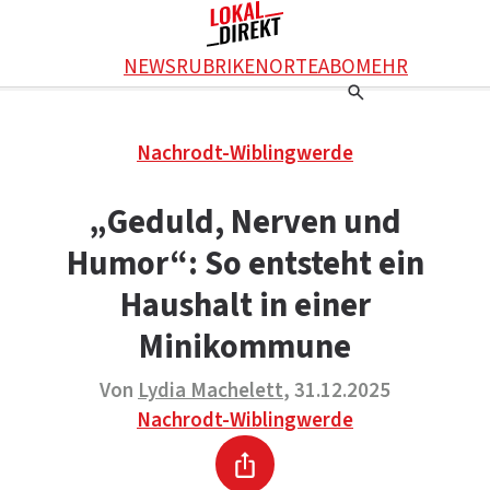
Facebook
NEWS
RUBRIKEN
ORTE
ABO
MEHR
WhatsApp
X
Einstellungen
RATGEBER
Nachrodt-Wiblingwerde
Ratgeber
WERBUNG SCHALTEN
E-Mail
Werbung schalten
KONTAKT
„Geduld, Nerven und
Drucken
Kontakt
DAS TEAM
Humor“: So entsteht ein
Das Team
ÜBER UNS
Über uns
Haushalt in einer
Minikommune
Von
Lydia Machelett
, 31.12.2025
Nachrodt-Wiblingwerde