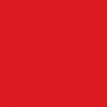
Kierspe
Lüdenscheid
LenneSchiene
Meinerzhagen
Märkischer Kreis
Nachrodt-Wiblingwerde
NRW
Oben an der Volme
Plettenberg
Schalksmühle
Aus der Nachbarschaft
Mehr
Angebote & Prospekte
Fahrpläne
Kinoprogramm