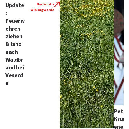
Update
Nachrodt-
Wiblingwerde
:
Feuerw
ehren
ziehen
Bilanz
nach
Waldbr
and bei
Veserd
e
Peter
Kru
enerl