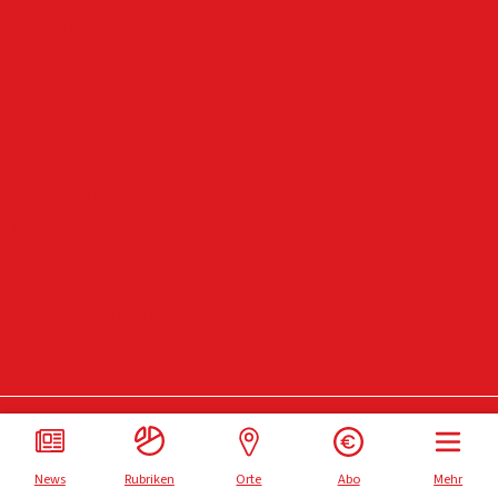
Notdienste
Wetter
Anzeigen
Impressum
Datenschutz
Allgemeine Geschäftsbedingungen
Widerrufsbelehrung
Impressum
Cookie-Einstellungen
Datenschutz
Cookie-Einwilligung widerrufen
Instagram
News
Rubriken
Orte
Abo
Mehr