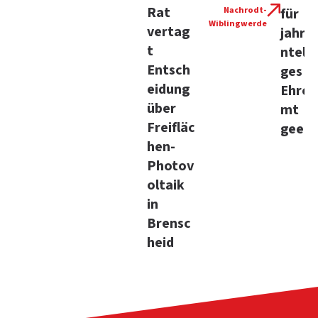
Rat
Nachrodt-
für
Wiblingwerde
vertag
jahrz
t
ntela
Entsch
ges
eidung
Ehren
über
mt
Freifläc
geehr
hen-
Photov
oltaik
in
Brensc
heid