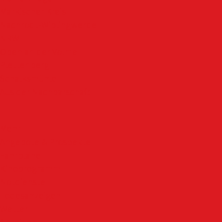
Märkischer Kreis
Nachrodt-Wiblingwerde
NRW
Oben an der Volme
Plettenberg
Schalksmühle
Aus der Nachbarschaft
Mehr
Angebote & Prospekte
Fahrpläne
Kinoprogramm
Notdienste
Todesanzeigen
Wetter