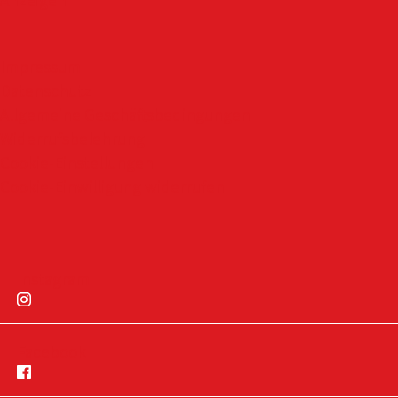
Anzeigen
Impressum
Datenschutz
Allgemeine Geschäftsbedingungen
Widerrufsbelehrung
Cookie-Einstellungen
Cookie-Einwilligung widerrufen
Instagram
Facebook