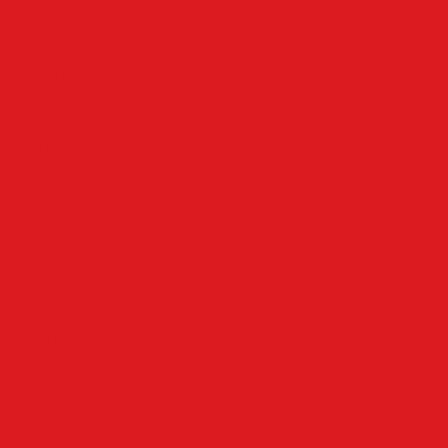
Über uns
Das Team
Werbung schalten
Rubriken
Altena
Breckerfeld
Ennepe-Ruhr-Kreis
Halver
Hemer
Herscheid
Iserlohn
Kierspe
Lüdenscheid
LenneSchiene
Meinerzhagen