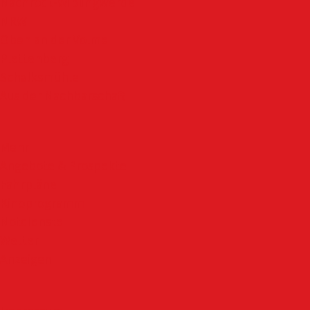
Nachrodt-Wiblingwerde
NRW
Oben an der Volme
Plettenberg
Schalksmühle
Aus der Nachbarschaft
Mehr
Angebote & Prospekte
Fahrpläne
Kinoprogramm
Notdienste
Wetter
Anzeigen