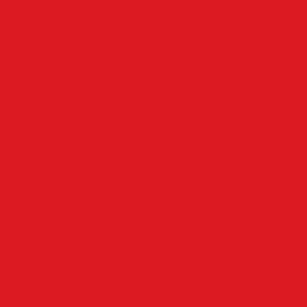
Werbung schalten
Rubriken
Altena
Breckerfeld
Ennepe-Ruhr-Kreis
Halver
Hemer
Herscheid
Iserlohn
Kierspe
Lüdenscheid
LenneSchiene
Meinerzhagen
Märkischer Kreis