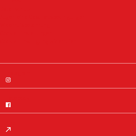
Impressum
Datenschutz
Allgemeine Geschäftsbedingungen
Widerrufsbelehrung
Cookie-Einstellungen
Cookie-Einwilligung widerrufen
Instagram
Facebook
App
Impressum