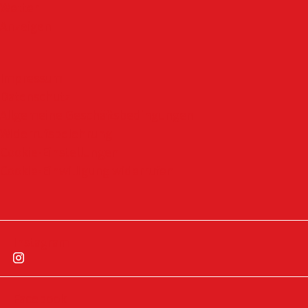
Wetter
Anzeigen
Impressum
Datenschutz
Allgemeine Geschäftsbedingungen
Widerrufsbelehrung
Cookie-Einstellungen
Cookie-Einwilligung widerrufen
Instagram
Facebook