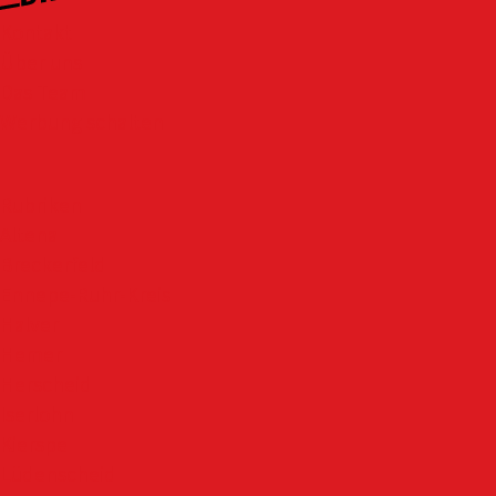
Kontakt
Über uns
Das Team
Werbung schalten
Rubriken
Altena
Breckerfeld
Ennepe-Ruhr-Kreis
Halver
Hemer
Herscheid
Iserlohn
Kierspe
Lüdenscheid