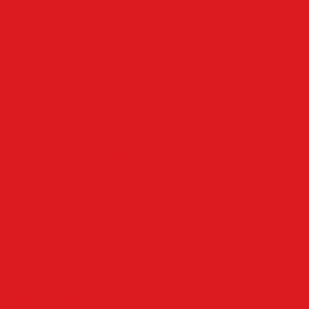
LenneSchiene
Meinerzhagen
Märkischer Kreis
Nachrodt-Wiblingwerde
NRW
Oben an der Volme
Plettenberg
Schalksmühle
Aus der Nachbarschaft
Mehr
Angebote & Prospekte
Fahrpläne
Kinoprogramm
Notdienste
Todesanzeigen